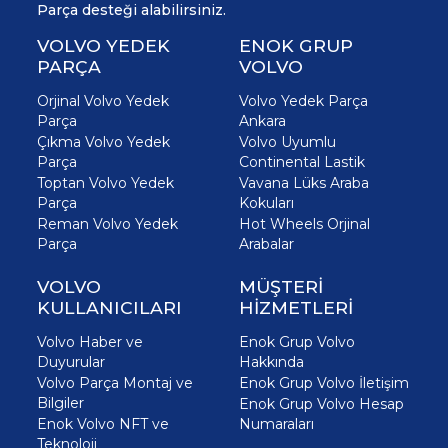
Parça desteği alabilirsiniz.
VOLVO YEDEK
ENOK GRUP
PARÇA
VOLVO
Orjinal Volvo Yedek
Volvo Yedek Parça
Parça
Ankara
Çıkma Volvo Yedek
Volvo Uyumlu
Parça
Continental Lastik
Toptan Volvo Yedek
Vavana Lüks Araba
Parça
Kokuları
Reman Volvo Yedek
Hot Wheels Orjinal
Parça
Arabalar
VOLVO
MÜŞTERİ
KULLANICILARI
HİZMETLERİ
Volvo Haber ve
Enok Grup Volvo
Duyurular
Hakkında
Volvo Parça Montaj ve
Enok Grup Volvo İletişim
Bilgiler
Enok Grup Volvo Hesap
Enok Volvo NFT ve
Numaraları
Teknoloji