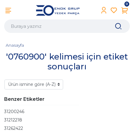
0
Anasayfa
'0760900' kelimesi için etiket
sonuçları
Benzer Etiketler
31200246
31212218
31262422