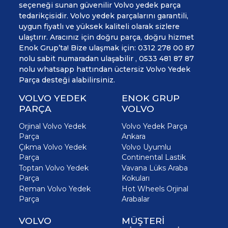
seçeneği sunan güvenilir Volvo yedek parça
tedarikçisidir. Volvo yedek parçalarını garantili,
uygun fiyatlı ve yüksek kaliteli olarak sizlere
ulaştırır. Aracınız için doğru parça, doğru hizmet
Enok Grup’ta! Bize ulaşmak için: 0312 278 00 87
nolu sabit numaradan ulaşabilir , 0533 481 87 87
nolu whatsapp hattından üctersiz Volvo Yedek
Parça desteği alabilirsiniz.
VOLVO YEDEK
ENOK GRUP
PARÇA
VOLVO
Orjinal Volvo Yedek
Volvo Yedek Parça
Parça
Ankara
Çıkma Volvo Yedek
Volvo Uyumlu
Parça
Continental Lastik
Toptan Volvo Yedek
Vavana Lüks Araba
Parça
Kokuları
Reman Volvo Yedek
Hot Wheels Orjinal
Parça
Arabalar
VOLVO
MÜŞTERİ