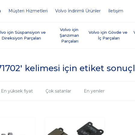
a
Müşteri Hizmetleri
Volvo İndirimli Ürünler
İletişim
Volvo için 
lvo için Süspansiyon ve 
Volvo için Gövde ve 
Şanzıman 
Direksiyon Parçaları
İç Parçaları
Parçaları
71702' kelimesi için etiket sonuçl
En yüksek fiyat
Çok satanlar
En yeniler