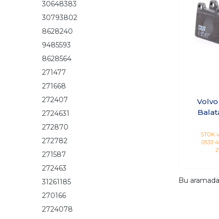
30648383
30793802
8628240
9485593
8628564
271477
271668
272407
Volvo
Balat
2724631
272870
STOK v
272782
0533 48
2
271587
272463
Bu aramad
31261185
270166
2724078