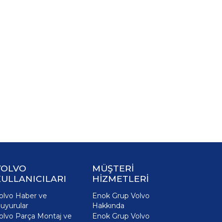
VOLVO
MÜŞTERİ
ULLANICILARI
HİZMETLERİ
olvo Haber ve
Enok Grup Volvo
uyurular
Hakkında
olvo Parça Montaj ve
Enok Grup Volvo