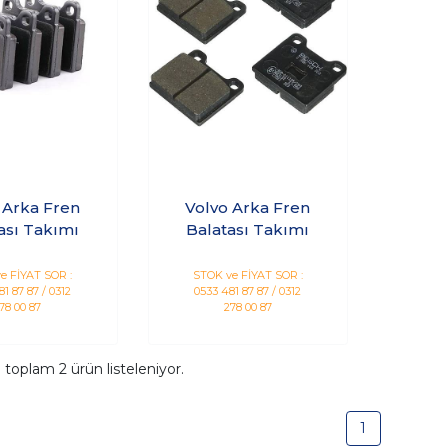
 Arka Fren
Volvo Arka Fren
ası Takımı
Balatası Takımı
e FİYAT SOR :
STOK ve FİYAT SOR :
1 87 87 / 0312
0533 481 87 87 / 0312
78 00 87
278 00 87
a toplam
2
ürün listeleniyor.
1