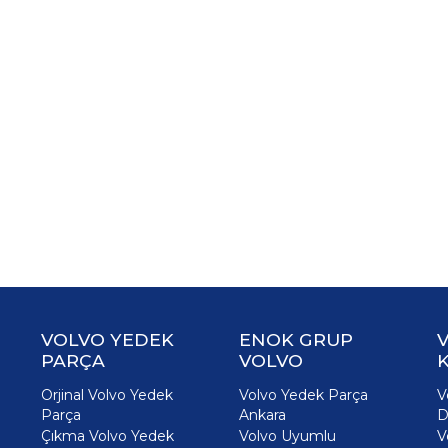
VOLVO YEDEK
ENOK GRUP
PARÇA
VOLVO
K
Orjinal Volvo Yedek
Volvo Yedek Parça
V
Parça
Ankara
D
Çıkma Volvo Yedek
Volvo Uyumlu
V