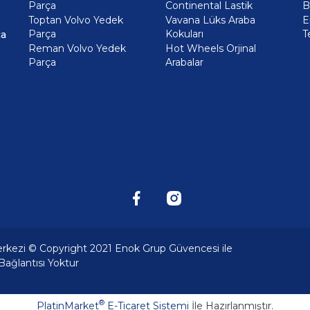
Parça
Continental Lastik
B
Toptan Volvo Yedek
Vavana Lüks Araba
E
Parça
Kokuları
T
ça
Reman Volvo Yedek
Hot Wheels Orjinal
Parça
Arabalar
erkezi © Copyright 2021 Enok Grup Güvencesi ile
 Bağlantısı Yoktur
®
PlatinMarket
E-Ticaret Sistemi
İle Hazırlanmıştır.