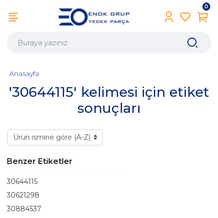
0
Anasayfa
'30644115' kelimesi için etiket
sonuçları
Benzer Etiketler
30644115
30621298
30884537