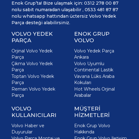
Enok Grup’ta! Bize ulaşmak için: 0312 278 00 87
nolu sabit numaradan ulaşabilir , 0533 481 87 87
nolu whatsapp hattından üctersiz Volvo Yedek
Parça desteği alabilirsiniz.
VOLVO YEDEK
ENOK GRUP
PARÇA
VOLVO
Orjinal Volvo Yedek
Volvo Yedek Parça
Parça
Ankara
Çıkma Volvo Yedek
Volvo Uyumlu
Parça
Continental Lastik
Toptan Volvo Yedek
Vavana Lüks Araba
Parça
Kokuları
Reman Volvo Yedek
Hot Wheels Orjinal
Parça
Arabalar
VOLVO
MÜŞTERİ
KULLANICILARI
HİZMETLERİ
Volvo Haber ve
Enok Grup Volvo
Duyurular
Hakkında
Volvo Parça Montaj ve
Enok Grup Volvo İletişim