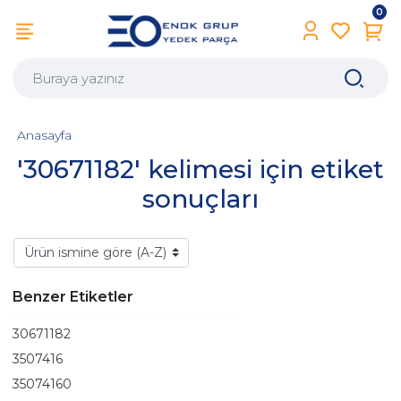
0
Anasayfa
'30671182' kelimesi için etiket
sonuçları
Benzer Etiketler
30671182
3507416
35074160