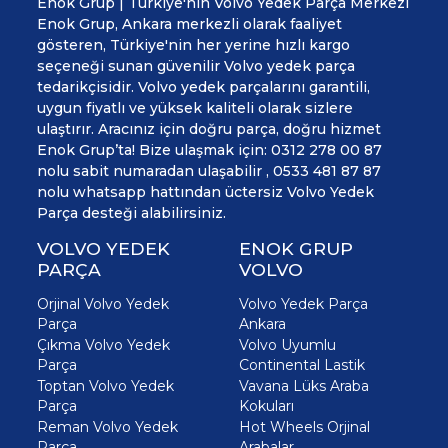
Enok Grup | Türkiye'nin Volvo Yedek Parça Merkezi
Enok Grup, Ankara merkezli olarak faaliyet
gösteren, Türkiye'nin her yerine hızlı kargo
seçeneği sunan güvenilir Volvo yedek parça
tedarikçisidir. Volvo yedek parçalarını garantili,
uygun fiyatlı ve yüksek kaliteli olarak sizlere
ulaştırır. Aracınız için doğru parça, doğru hizmet
Enok Grup’ta! Bize ulaşmak için: 0312 278 00 87
nolu sabit numaradan ulaşabilir , 0533 481 87 87
nolu whatsapp hattından üctersiz Volvo Yedek
Parça desteği alabilirsiniz.
VOLVO YEDEK
ENOK GRUP
PARÇA
VOLVO
Orjinal Volvo Yedek
Volvo Yedek Parça
Parça
Ankara
Çıkma Volvo Yedek
Volvo Uyumlu
Parça
Continental Lastik
Toptan Volvo Yedek
Vavana Lüks Araba
Parça
Kokuları
Reman Volvo Yedek
Hot Wheels Orjinal
Parça
Arabalar