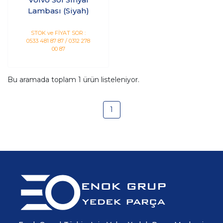
Lambası (Siyah)
STOK ve FİYAT SOR :
0533 481 87 87 / 0312 278
00 87
Bu aramada toplam
1
ürün listeleniyor.
1