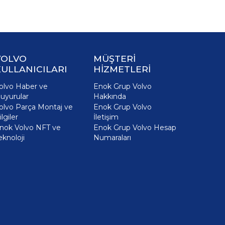
VOLVO
MÜŞTERİ
ULLANICILARI
HİZMETLERİ
olvo Haber ve
Enok Grup Volvo
uyurular
Hakkında
olvo Parça Montaj ve
Enok Grup Volvo
ilgiler
İletişim
nok Volvo NFT ve
Enok Grup Volvo Hesap
eknoloji
Numaraları