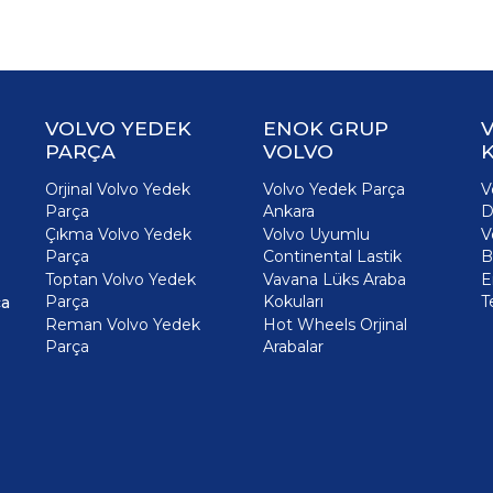
VOLVO YEDEK
ENOK GRUP
PARÇA
VOLVO
K
Orjinal Volvo Yedek
Volvo Yedek Parça
V
Parça
Ankara
D
Çıkma Volvo Yedek
Volvo Uyumlu
V
Parça
Continental Lastik
B
Toptan Volvo Yedek
Vavana Lüks Araba
E
Parça
Kokuları
T
ça
Reman Volvo Yedek
Hot Wheels Orjinal
Parça
Arabalar