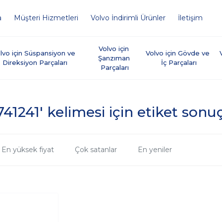
a
Müşteri Hizmetleri
Volvo İndirimli Ürünler
İletişim
Volvo için 
lvo için Süspansiyon ve 
Volvo için Gövde ve 
Şanzıman 
Direksiyon Parçaları
İç Parçaları
Parçaları
741241' kelimesi için etiket sonuç
En yüksek fiyat
Çok satanlar
En yeniler