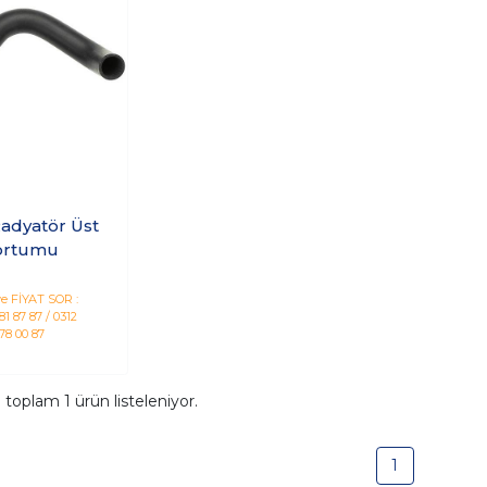
Radyatör Üst
ortumu
e FİYAT SOR :
1 87 87 / 0312
78 00 87
a toplam
1
ürün listeleniyor.
1