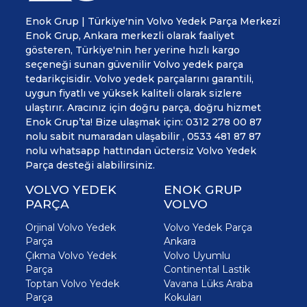
Enok Grup | Türkiye'nin Volvo Yedek Parça Merkezi
Enok Grup, Ankara merkezli olarak faaliyet
gösteren, Türkiye'nin her yerine hızlı kargo
seçeneği sunan güvenilir Volvo yedek parça
tedarikçisidir. Volvo yedek parçalarını garantili,
uygun fiyatlı ve yüksek kaliteli olarak sizlere
ulaştırır. Aracınız için doğru parça, doğru hizmet
Enok Grup’ta! Bize ulaşmak için: 0312 278 00 87
nolu sabit numaradan ulaşabilir , 0533 481 87 87
nolu whatsapp hattından üctersiz Volvo Yedek
Parça desteği alabilirsiniz.
VOLVO YEDEK
ENOK GRUP
PARÇA
VOLVO
Orjinal Volvo Yedek
Volvo Yedek Parça
Parça
Ankara
Çıkma Volvo Yedek
Volvo Uyumlu
Parça
Continental Lastik
Toptan Volvo Yedek
Vavana Lüks Araba
Parça
Kokuları