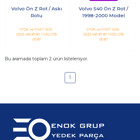
Volvo Ön Z Rot / Askı
Volvo S40 Ön Z Rot /
Rotu
1998-2000 Model
STOK ve FİYAT SOR :
STOK ve FİYAT SOR :
0533 481 87 87 / 0312 278
0533 481 87 87 / 0312 278
00 87
00 87
Bu aramada toplam
2
ürün listeleniyor.
1