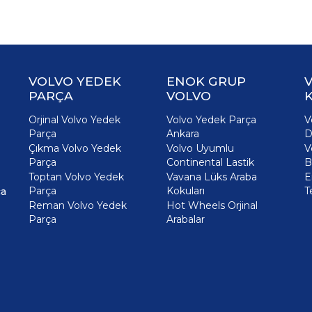
VOLVO YEDEK
ENOK GRUP
PARÇA
VOLVO
K
Orjinal Volvo Yedek
Volvo Yedek Parça
V
Parça
Ankara
D
Çıkma Volvo Yedek
Volvo Uyumlu
V
Parça
Continental Lastik
B
Toptan Volvo Yedek
Vavana Lüks Araba
E
Parça
Kokuları
T
ça
Reman Volvo Yedek
Hot Wheels Orjinal
Parça
Arabalar