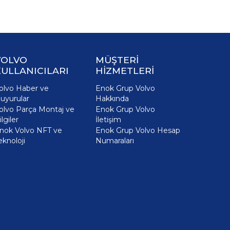
VOLVO
MÜŞTERİ
ULLANICILARI
HİZMETLERİ
olvo Haber ve
Enok Grup Volvo
uyurular
Hakkında
olvo Parça Montaj ve
Enok Grup Volvo
ilgiler
İletişim
nok Volvo NFT ve
Enok Grup Volvo Hesap
eknoloji
Numaraları