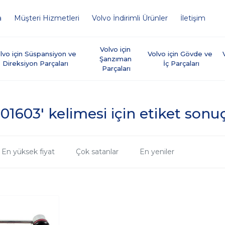
a
Müşteri Hizmetleri
Volvo İndirimli Ürünler
İletişim
Volvo için 
lvo için Süspansiyon ve 
Volvo için Gövde ve 
Şanzıman 
Direksiyon Parçaları
İç Parçaları
Parçaları
201603' kelimesi için etiket sonuç
En yüksek fiyat
Çok satanlar
En yeniler