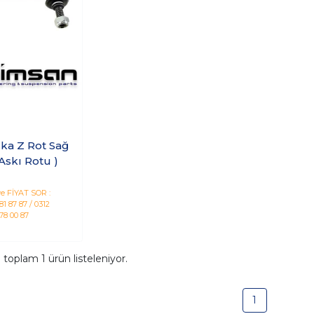
rka Z Rot Sağ
 Askı Rotu )
e FİYAT SOR :
1 87 87 / 0312
78 00 87
a toplam
1
ürün listeleniyor.
1