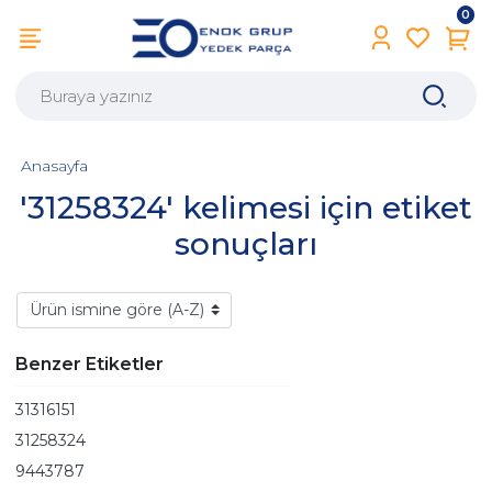
0
Anasayfa
'31258324' kelimesi için etiket
sonuçları
Benzer Etiketler
31316151
31258324
9443787