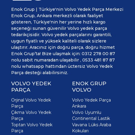
Enok Grup | Türkiye'nin Volvo Yedek Parça Merkezi
Enok Grup, Ankara merkezli olarak faaliyet
gösteren, Türkiye'nin her yerine hızlı kargo
seçeneği sunan güvenilir Volvo yedek parça
tedarikçisidir. Volvo yedek parçalarını garantili,
uygun fiyatlı ve yüksek kaliteli olarak sizlere
ulaştırır. Aracınız için doğru parça, doğru hizmet
Enok Grup’ta! Bize ulaşmak için: 0312 278 00 87
nolu sabit numaradan ulaşabilir , 0533 481 87 87
nolu whatsapp hattından üctersiz Volvo Yedek
Parça desteği alabilirsiniz.
VOLVO YEDEK
ENOK GRUP
PARÇA
VOLVO
Orjinal Volvo Yedek
Volvo Yedek Parça
Parça
Ankara
Çıkma Volvo Yedek
Volvo Uyumlu
Parça
Continental Lastik
Toptan Volvo Yedek
Vavana Lüks Araba
Parça
Kokuları