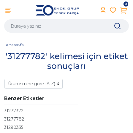
0
Anasayfa
'31277782' kelimesi için etiket
sonuçları
Benzer Etiketler
31277372
31277782
31290335