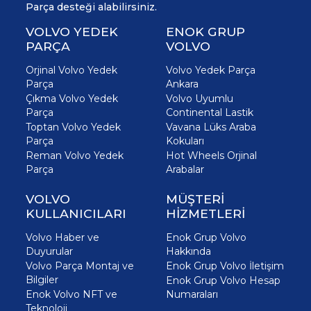
Parça desteği alabilirsiniz.
VOLVO YEDEK
ENOK GRUP
PARÇA
VOLVO
Orjinal Volvo Yedek
Volvo Yedek Parça
Parça
Ankara
Çıkma Volvo Yedek
Volvo Uyumlu
Parça
Continental Lastik
Toptan Volvo Yedek
Vavana Lüks Araba
Parça
Kokuları
Reman Volvo Yedek
Hot Wheels Orjinal
Parça
Arabalar
VOLVO
MÜŞTERİ
KULLANICILARI
HİZMETLERİ
Volvo Haber ve
Enok Grup Volvo
Duyurular
Hakkında
Volvo Parça Montaj ve
Enok Grup Volvo İletişim
Bilgiler
Enok Grup Volvo Hesap
Enok Volvo NFT ve
Numaraları
Teknoloji