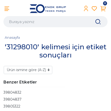
0
Anasayfa
'31298010' kelimesi için etiket
sonuçları
Benzer Etiketler
39804832
39804837
39805322