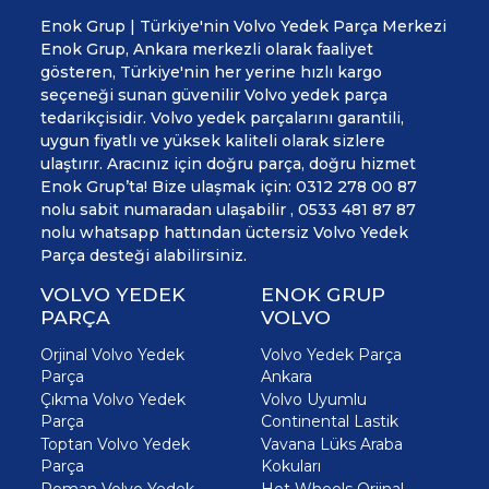
Enok Grup | Türkiye'nin Volvo Yedek Parça Merkezi
Enok Grup, Ankara merkezli olarak faaliyet
gösteren, Türkiye'nin her yerine hızlı kargo
seçeneği sunan güvenilir Volvo yedek parça
tedarikçisidir. Volvo yedek parçalarını garantili,
uygun fiyatlı ve yüksek kaliteli olarak sizlere
ulaştırır. Aracınız için doğru parça, doğru hizmet
Enok Grup’ta! Bize ulaşmak için: 0312 278 00 87
nolu sabit numaradan ulaşabilir , 0533 481 87 87
nolu whatsapp hattından üctersiz Volvo Yedek
Parça desteği alabilirsiniz.
VOLVO YEDEK
ENOK GRUP
PARÇA
VOLVO
Orjinal Volvo Yedek
Volvo Yedek Parça
Parça
Ankara
Çıkma Volvo Yedek
Volvo Uyumlu
Parça
Continental Lastik
Toptan Volvo Yedek
Vavana Lüks Araba
Parça
Kokuları