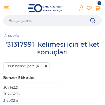
0
Anasayfa
'31317991' kelimesi için etiket
sonuçları
Benzer Etiketler
30714221
30748258
31200215