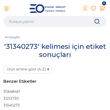
0
Anasayfa
'31340273' kelimesi için etiket
sonuçları
Benzer Etiketler
30648461
31212730
31340273