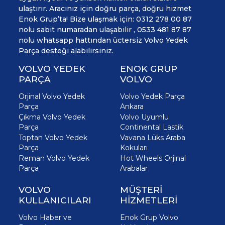
ulaştırır. Aracınız için doğru parça, doğru hizmet
Enok Grup’ta! Bize ulaşmak için: 0312 278 00 87
nolu sabit numaradan ulaşabilir , 0533 481 87 87
nolu whatsapp hattından üctersiz Volvo Yedek
Parça desteği alabilirsiniz.
VOLVO YEDEK
ENOK GRUP
PARÇA
VOLVO
Orjinal Volvo Yedek
Volvo Yedek Parça
Parça
Ankara
Çıkma Volvo Yedek
Volvo Uyumlu
Parça
Continental Lastik
Toptan Volvo Yedek
Vavana Lüks Araba
Parça
Kokuları
Reman Volvo Yedek
Hot Wheels Orjinal
Parça
Arabalar
VOLVO
MÜŞTERİ
KULLANICILARI
HİZMETLERİ
Volvo Haber ve
Enok Grup Volvo