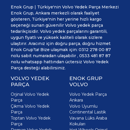
Enok Grup | Türkiye'nin Volvo Yedek Parça Merkezi
Enok Grup, Ankara merkezli olarak faaliyet
gösteren, Türkiye'nin her yerine hızlı kargo
seçeneği sunan güvenilir Volvo yedek parça
tedarikçisidir. Volvo yedek parçalarını garantili,
uygun fiyatlı ve yüksek kaliteli olarak sizlere
ulaştırır. Aracınız için doğru parça, doğru hizmet
Enok Grup’ta! Bize ulaşmak için: 0312 278 00 87
nolu sabit numaradan ulaşabilir , 0533 481 87 87
nolu whatsapp hattından üctersiz Volvo Yedek
Parça desteği alabilirsiniz.
VOLVO YEDEK
ENOK GRUP
PARÇA
VOLVO
Orjinal Volvo Yedek
Volvo Yedek Parça
Parça
Ankara
Çıkma Volvo Yedek
Volvo Uyumlu
Parça
Continental Lastik
Toptan Volvo Yedek
Vavana Lüks Araba
Parça
Kokuları