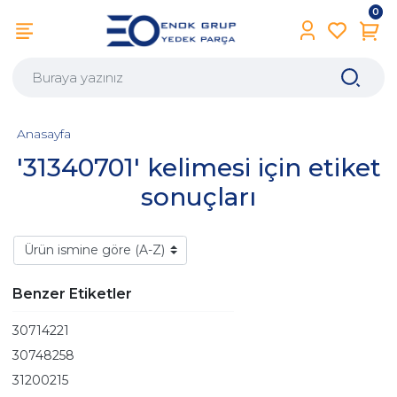
0
Anasayfa
'31340701' kelimesi için etiket
sonuçları
Benzer Etiketler
30714221
30748258
31200215