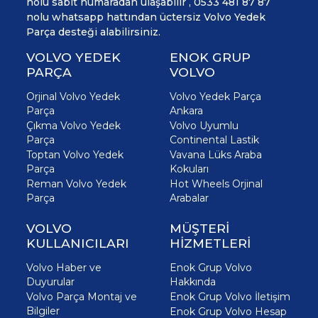
nolu sabit numaradan ulaşabilir , 0533 481 87 87
nolu whatsapp hattından üctersiz Volvo Yedek
Parça desteği alabilirsiniz.
VOLVO YEDEK
ENOK GRUP
PARÇA
VOLVO
Orjinal Volvo Yedek
Volvo Yedek Parça
Parça
Ankara
Çıkma Volvo Yedek
Volvo Uyumlu
Parça
Continental Lastik
Toptan Volvo Yedek
Vavana Lüks Araba
Parça
Kokuları
Reman Volvo Yedek
Hot Wheels Orjinal
Parça
Arabalar
VOLVO
MÜŞTERİ
KULLANICILARI
HİZMETLERİ
Volvo Haber ve
Enok Grup Volvo
Duyurular
Hakkında
Volvo Parça Montaj ve
Enok Grup Volvo İletişim
Bilgiler
Enok Grup Volvo Hesap