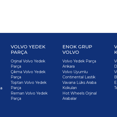
VOLVO YEDEK
ENOK GRUP
PARÇA
VOLVO
K
Orjinal Volvo Yedek
Volvo Yedek Parça
V
Parça
Ankara
D
Çıkma Volvo Yedek
Volvo Uyumlu
V
Parça
Continental Lastik
B
Toptan Volvo Yedek
Vavana Lüks Araba
E
Parça
Kokuları
T
ça
Reman Volvo Yedek
Hot Wheels Orjinal
Parça
Arabalar