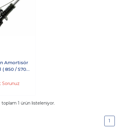
Ön Amortisör
0 /
C70 )
t Sorunuz
a toplam
1
ürün listeleniyor.
1