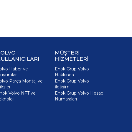
VOLVO
MÜŞTERİ
ULLANICILARI
HİZMETLERİ
olvo Haber ve
Enok Grup Volvo
uyurular
Hakkında
olvo Parça Montaj ve
Enok Grup Volvo
ilgiler
İletişim
nok Volvo NFT ve
Enok Grup Volvo Hesap
eknoloji
Numaraları