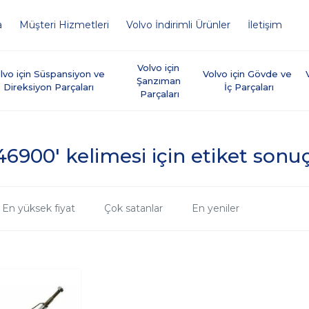
a
Müşteri Hizmetleri
Volvo İndirimli Ürünler
İletişim
Volvo için 
lvo için Süspansiyon ve 
Volvo için Gövde ve 
Şanzıman 
Direksiyon Parçaları
İç Parçaları
Parçaları
46900' kelimesi için etiket sonuç
En yüksek fiyat
Çok satanlar
En yeniler