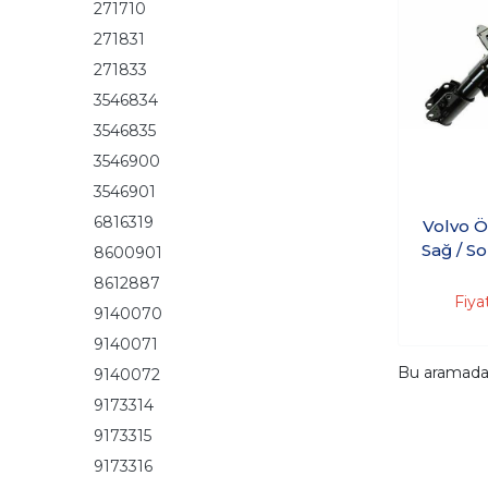
271710
271831
271833
3546834
3546835
3546900
3546901
6816319
Volvo 
Sağ / Sol ( 850 / S7
8600901
8612887
Fiya
9140070
9140071
Bu aramad
9140072
9173314
9173315
9173316