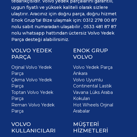
tedarikçisidir. Volvo yedek parçalarını garantili,
uygun fiyatlı ve yüksek kaliteli olarak sizlere
ulaştırır. Aracınız için doğru parça, doğru hizmet
Enok Grup’ta! Bize ulaşmak için: 0312 278 00 87
nolu sabit numaradan ulaşabilir , 0533 481 87 87
nolu whatsapp hattından üctersiz Volvo Yedek
Parça desteği alabilirsiniz.
VOLVO YEDEK
ENOK GRUP
PARÇA
VOLVO
Orjinal Volvo Yedek
Volvo Yedek Parça
Parça
Ankara
Çıkma Volvo Yedek
Volvo Uyumlu
Parça
Continental Lastik
Toptan Volvo Yedek
Vavana Lüks Araba
Parça
Kokuları
Reman Volvo Yedek
Hot Wheels Orjinal
Parça
Arabalar
VOLVO
MÜŞTERİ
KULLANICILARI
HİZMETLERİ