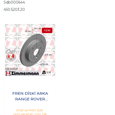
Sdb000644
450.5203.20
FREN DİSKİ ARKA
RANGE ROVER
SPORT I L320 09>13
DISCOVERY 4 L319
STOK ve FİYAT SOR :
0533 481 87 87 / 0312 278