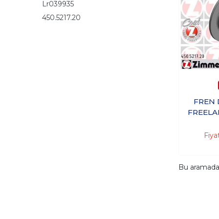
Lr039935
450.5217.20
FREN 
FREELA
06>14 
Fiya
Bu aramad