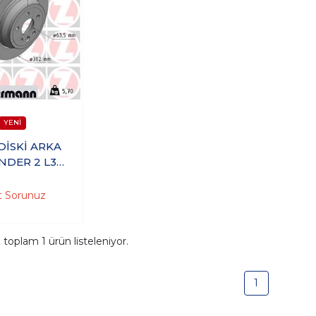
DİSKİ ARKA
NDER 2 L359
(DH000001)
t Sorunuz
a toplam
1
ürün listeleniyor.
1