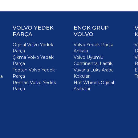
VOLVO YEDEK
ENOK GRUP
PARÇA
VOLVO
K
Orjinal Volvo Yedek
Volvo Yedek Parça
V
Parça
Ankara
D
Çıkma Volvo Yedek
Volvo Uyumlu
V
Parça
Continental Lastik
B
Toptan Volvo Yedek
Vavana Lüks Araba
E
Parça
Kokuları
T
ça
Reman Volvo Yedek
Hot Wheels Orjinal
Parça
Arabalar