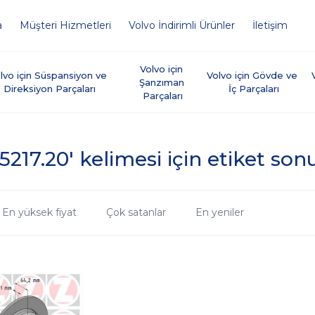
a
Müşteri Hizmetleri
Volvo İndirimli Ürünler
İletişim
Volvo için 
lvo için Süspansiyon ve 
Volvo için Gövde ve 
Şanzıman 
Direksiyon Parçaları
İç Parçaları
Parçaları
5217.20' kelimesi için etiket son
En yüksek fiyat
Çok satanlar
En yeniler