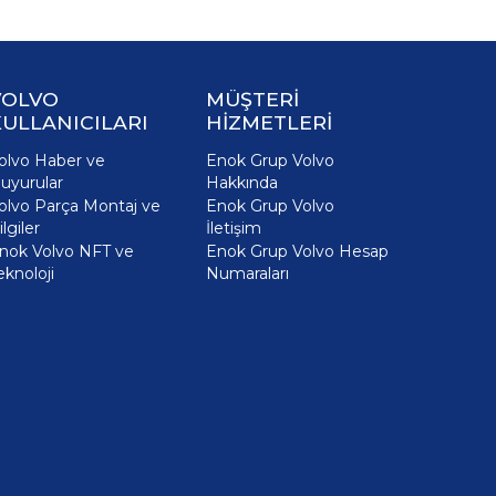
VOLVO
MÜŞTERİ
ULLANICILARI
HİZMETLERİ
olvo Haber ve
Enok Grup Volvo
uyurular
Hakkında
olvo Parça Montaj ve
Enok Grup Volvo
ilgiler
İletişim
nok Volvo NFT ve
Enok Grup Volvo Hesap
eknoloji
Numaraları