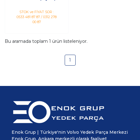
STOK ve FİYAT SOR :
0533 481 87 87 / 0312 278
00 87
Bu aramada toplam
1
ürün listeleniyor.
1
Enok Grup | Türkiye'nin Volvo Yedek Parça Merkezi
Enok Grup, Ankara merkezli olarak faaliyet