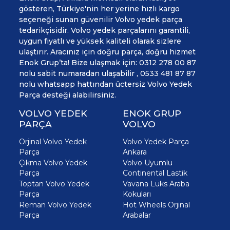
gösteren, Türkiye'nin her yerine hızlı kargo
seçeneği sunan güvenilir Volvo yedek parça
tedarikçisidir. Volvo yedek parçalarını garantili,
uygun fiyatlı ve yüksek kaliteli olarak sizlere
ulaştırır. Aracınız için doğru parça, doğru hizmet
Enok Grup’ta! Bize ulaşmak için: 0312 278 00 87
nolu sabit numaradan ulaşabilir , 0533 481 87 87
nolu whatsapp hattından üctersiz Volvo Yedek
Parça desteği alabilirsiniz.
VOLVO YEDEK
ENOK GRUP
PARÇA
VOLVO
Orjinal Volvo Yedek
Volvo Yedek Parça
Parça
Ankara
Çıkma Volvo Yedek
Volvo Uyumlu
Parça
Continental Lastik
Toptan Volvo Yedek
Vavana Lüks Araba
Parça
Kokuları
Reman Volvo Yedek
Hot Wheels Orjinal
Parça
Arabalar