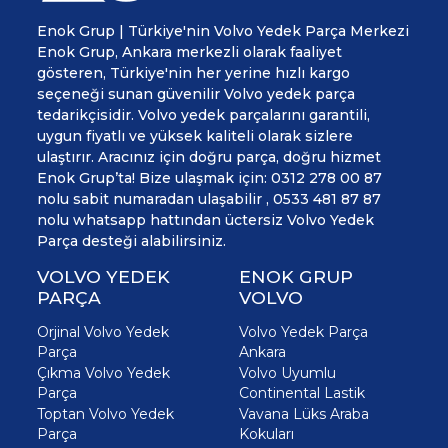
Enok Grup | Türkiye'nin Volvo Yedek Parça Merkezi
Enok Grup, Ankara merkezli olarak faaliyet
gösteren, Türkiye'nin her yerine hızlı kargo
seçeneği sunan güvenilir Volvo yedek parça
tedarikçisidir. Volvo yedek parçalarını garantili,
uygun fiyatlı ve yüksek kaliteli olarak sizlere
ulaştırır. Aracınız için doğru parça, doğru hizmet
Enok Grup’ta! Bize ulaşmak için: 0312 278 00 87
nolu sabit numaradan ulaşabilir , 0533 481 87 87
nolu whatsapp hattından üctersiz Volvo Yedek
Parça desteği alabilirsiniz.
VOLVO YEDEK
ENOK GRUP
PARÇA
VOLVO
Orjinal Volvo Yedek
Volvo Yedek Parça
Parça
Ankara
Çıkma Volvo Yedek
Volvo Uyumlu
Parça
Continental Lastik
Toptan Volvo Yedek
Vavana Lüks Araba
Parça
Kokuları