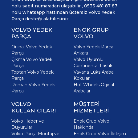
nolu sabit numaradan ulaşabilir , 0533 481 87 87
nolu whatsapp hattından üctersiz Volvo Yedek
Parça desteği alabilirsiniz.
VOLVO YEDEK
ENOK GRUP
PARÇA
VOLVO
Orjinal Volvo Yedek
Volvo Yedek Parça
Parça
Ankara
Çıkma Volvo Yedek
Volvo Uyumlu
Parça
Continental Lastik
Toptan Volvo Yedek
Vavana Lüks Araba
Parça
Kokuları
Reman Volvo Yedek
Hot Wheels Orjinal
Parça
Arabalar
VOLVO
MÜŞTERİ
KULLANICILARI
HİZMETLERİ
Volvo Haber ve
Enok Grup Volvo
Duyurular
Hakkında
Volvo Parça Montaj ve
Enok Grup Volvo İletişim