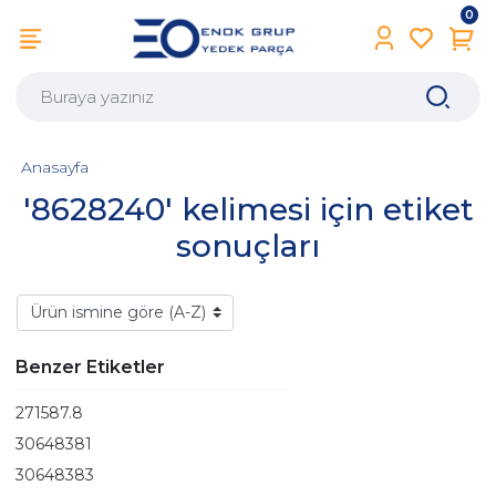
0
Anasayfa
'8628240' kelimesi için etiket
sonuçları
Benzer Etiketler
271587.8
30648381
30648383