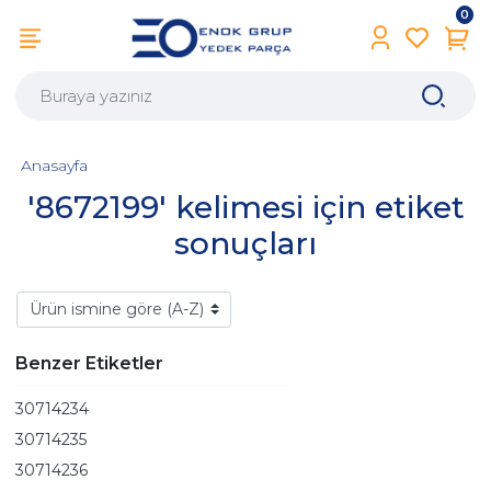
0
Anasayfa
'8672199' kelimesi için etiket
sonuçları
Benzer Etiketler
30714234
30714235
30714236