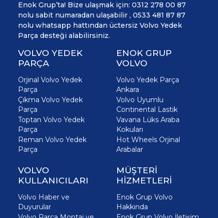
Enok Grup’ta! Bize ulaşmak için: 0312 278 00 87
nolu sabit numaradan ulaşabilir , 0533 481 87 87
nolu whatsapp hattından üctersiz Volvo Yedek
Parça desteği alabilirsiniz.
VOLVO YEDEK
ENOK GRUP
PARÇA
VOLVO
Orjinal Volvo Yedek
Volvo Yedek Parça
Parça
Ankara
Çıkma Volvo Yedek
Volvo Uyumlu
Parça
Continental Lastik
Toptan Volvo Yedek
Vavana Lüks Araba
Parça
Kokuları
Reman Volvo Yedek
Hot Wheels Orjinal
Parça
Arabalar
VOLVO
MÜŞTERİ
KULLANICILARI
HİZMETLERİ
Volvo Haber ve
Enok Grup Volvo
Duyurular
Hakkında
Volvo Parça Montaj ve
Enok Grup Volvo İletişim