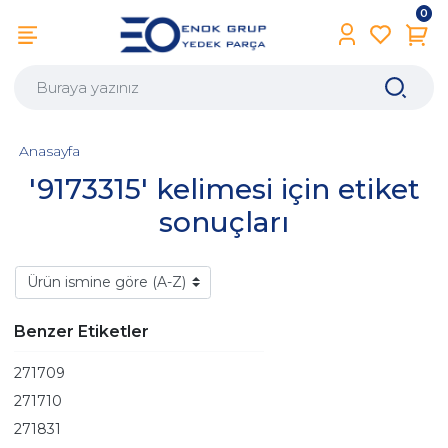
0
Anasayfa
'9173315' kelimesi için etiket
sonuçları
Benzer Etiketler
271709
271710
271831