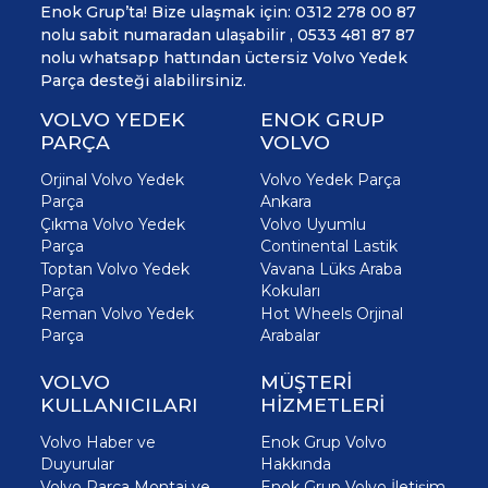
Enok Grup’ta! Bize ulaşmak için: 0312 278 00 87
nolu sabit numaradan ulaşabilir , 0533 481 87 87
nolu whatsapp hattından üctersiz Volvo Yedek
Parça desteği alabilirsiniz.
VOLVO YEDEK
ENOK GRUP
PARÇA
VOLVO
Orjinal Volvo Yedek
Volvo Yedek Parça
Parça
Ankara
Çıkma Volvo Yedek
Volvo Uyumlu
Parça
Continental Lastik
Toptan Volvo Yedek
Vavana Lüks Araba
Parça
Kokuları
Reman Volvo Yedek
Hot Wheels Orjinal
Parça
Arabalar
VOLVO
MÜŞTERİ
KULLANICILARI
HİZMETLERİ
Volvo Haber ve
Enok Grup Volvo
Duyurular
Hakkında
Volvo Parça Montaj ve
Enok Grup Volvo İletişim