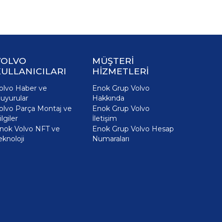
VOLVO
MÜŞTERİ
ULLANICILARI
HİZMETLERİ
olvo Haber ve
Enok Grup Volvo
uyurular
Hakkında
olvo Parça Montaj ve
Enok Grup Volvo
ilgiler
İletişim
nok Volvo NFT ve
Enok Grup Volvo Hesap
eknoloji
Numaraları