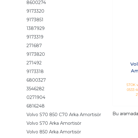
8600274
9173320
9173851
1387929
9173319
271687
9173820
271492
Vo
Am
9173318
6800327
STOK v
3546282
0533 48
2
0271904
6816248
Bu aramad
Volvo S70 850 C70 Arka Amortisör
Volvo S70 Arka Amortisör
Volvo 850 Arka Amortisör