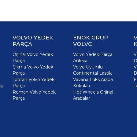
VOLVO YEDEK
ENOK GRUP
PARÇA
VOLVO
K
Orjinal Volvo Yedek
Volvo Yedek Parça
V
Parça
Ankara
D
Çıkma Volvo Yedek
Volvo Uyumlu
V
Parça
Continental Lastik
B
Toptan Volvo Yedek
Vavana Lüks Araba
E
Parça
Kokuları
T
ça
Reman Volvo Yedek
Hot Wheels Orjinal
Parça
Arabalar