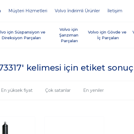
a
Müşteri Hizmetleri
Volvo İndirimli Ürünler
İletişim
Volvo için 
lvo için Süspansiyon ve 
Volvo için Gövde ve 
Şanzıman 
Direksiyon Parçaları
İç Parçaları
Parçaları
73317' kelimesi için etiket sonuç
En yüksek fiyat
Çok satanlar
En yeniler