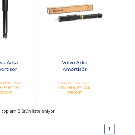
lvo Arka
Volvo Arka
ortisör
Amortisör
e FİYAT SOR :
STOK ve FİYAT SOR :
1 87 87 / 0312
0533 481 87 87 / 0312
78 00 87
278 00 87
a toplam
2
ürün listeleniyor.
1