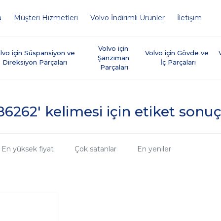
a
Müşteri Hizmetleri
Volvo İndirimli Ürünler
İletişim
Volvo için 
lvo için Süspansiyon ve 
Volvo için Gövde ve 
Şanzıman 
Direksiyon Parçaları
İç Parçaları
Parçaları
86262' kelimesi için etiket sonuç
En yüksek fiyat
Çok satanlar
En yeniler