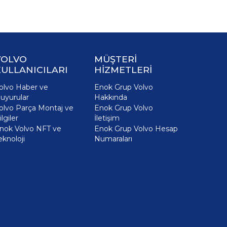
VOLVO
MÜŞTERİ
ULLANICILARI
HİZMETLERİ
olvo Haber ve
Enok Grup Volvo
uyurular
Hakkında
olvo Parça Montaj ve
Enok Grup Volvo
ilgiler
İletişim
nok Volvo NFT ve
Enok Grup Volvo Hesap
eknoloji
Numaraları