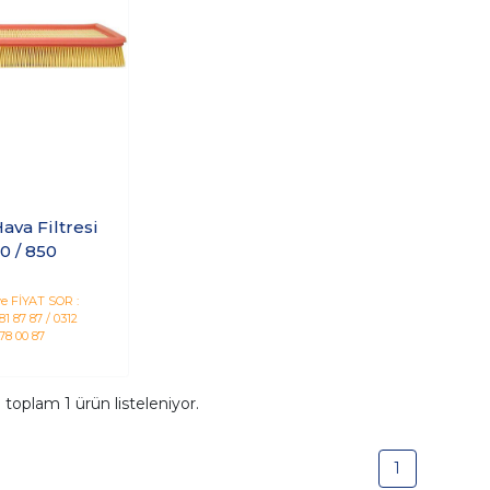
ava Filtresi
0 / 850
e FİYAT SOR :
1 87 87 / 0312
78 00 87
a toplam
1
ürün listeleniyor.
1