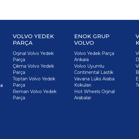
VOLVO YEDEK
ENOK GRUP
PARÇA
VOLVO
K
Orjinal Volvo Yedek
Volvo Yedek Parça
V
Parça
Ankara
D
Çıkma Volvo Yedek
Volvo Uyumlu
V
Parça
Continental Lastik
B
Toptan Volvo Yedek
Vavana Lüks Araba
E
Parça
Kokuları
T
ça
Reman Volvo Yedek
Hot Wheels Orjinal
Parça
Arabalar