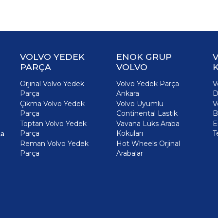
VOLVO YEDEK
ENOK GRUP
PARÇA
VOLVO
K
Orjinal Volvo Yedek
Volvo Yedek Parça
V
Parça
Ankara
D
Çıkma Volvo Yedek
Volvo Uyumlu
V
Parça
Continental Lastik
B
Toptan Volvo Yedek
Vavana Lüks Araba
E
Parça
Kokuları
T
ça
Reman Volvo Yedek
Hot Wheels Orjinal
Parça
Arabalar