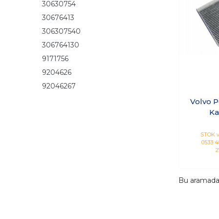
30630754
30676413
306307540
306764130
9171756
9204626
92046267
Volvo P
Ka
STOK v
0533 48
2
Bu aramad