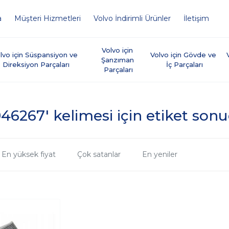
a
Müşteri Hizmetleri
Volvo İndirimli Ürünler
İletişim
Volvo için 
lvo için Süspansiyon ve 
Volvo için Gövde ve 
Şanzıman 
Direksiyon Parçaları
İç Parçaları
Parçaları
46267' kelimesi için etiket sonu
En yüksek fiyat
Çok satanlar
En yeniler