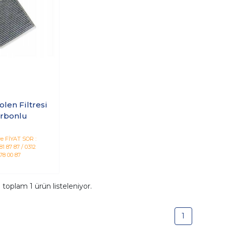
olen Filtresi
rbonlu
e FİYAT SOR :
1 87 87 / 0312
78 00 87
a toplam
1
ürün listeleniyor.
1