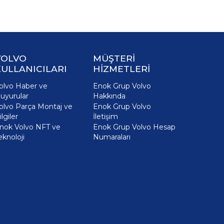
VOLVO
MÜŞTERİ
ULLANICILARI
HİZMETLERİ
olvo Haber ve
Enok Grup Volvo
uyurular
Hakkında
olvo Parça Montaj ve
Enok Grup Volvo
ilgiler
İletişim
nok Volvo NFT ve
Enok Grup Volvo Hesap
eknoloji
Numaraları