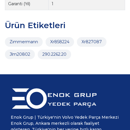
Garanti (Yıl)
1
Ürün Etiketleri
Zımmermann
Xr858224
Xr827087
Jlm20802
290.2262.20
Enok Grup | Türkiye'nin Volvo Yedek Parça Merkezi
Enok Grup, Ankara merkezli olarak faaliyet
gösteren, Türkiye'nin her yerine hızlı kargo