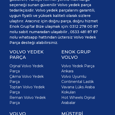
seçeneği sunan güvenilir Volvo yedek parça
tedarikçisidir. Volvo yedek parçalarını garantili,
uygun fiyatlı ve yüksek kaliteli olarak sizlere
ulaştırır. Aracınız için doğru parça, doğru hizmet
Enok Grup’ta! Bize ulaşmak için: 0312 278 00 87
nolu sabit numaradan ulaşabilir , 0533 481 87 87
nolu whatsapp hattından üctersiz Volvo Yedek
Parça desteği alabilirsiniz.
VOLVO YEDEK
ENOK GRUP
PARÇA
VOLVO
Orjinal Volvo Yedek
Volvo Yedek Parça
Parça
Ankara
Çıkma Volvo Yedek
Volvo Uyumlu
Parça
Continental Lastik
Toptan Volvo Yedek
Vavana Lüks Araba
Parça
Kokuları
Reman Volvo Yedek
Hot Wheels Orjinal
Parça
Arabalar
VOLVO
MÜŞTERİ