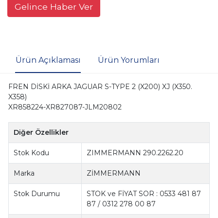
Gelince Haber Ver
Ürün Açıklaması
Ürün Yorumları
FREN DİSKİ ARKA JAGUAR S-TYPE 2 (X200) XJ (X350.
X358)
XR858224-XR827087-JLM20802
Diğer Özellikler
Stok Kodu
ZIMMERMANN 290.2262.20
Marka
ZİMMERMANN
Stok Durumu
STOK ve FİYAT SOR : 0533 481 87
87 / 0312 278 00 87