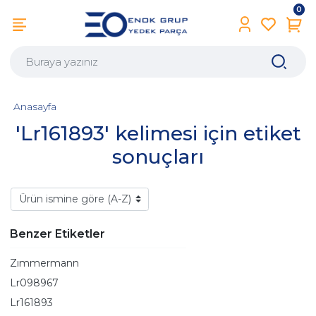
0
Anasayfa
'Lr161893' kelimesi için etiket
sonuçları
Benzer Etiketler
Zımmermann
Lr098967
Lr161893