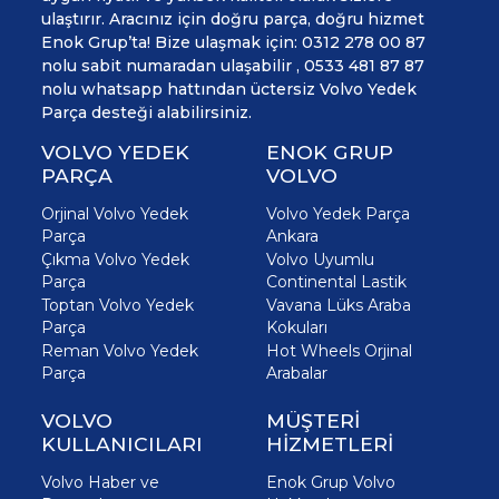
ulaştırır. Aracınız için doğru parça, doğru hizmet
Enok Grup’ta! Bize ulaşmak için: 0312 278 00 87
nolu sabit numaradan ulaşabilir , 0533 481 87 87
nolu whatsapp hattından üctersiz Volvo Yedek
Parça desteği alabilirsiniz.
VOLVO YEDEK
ENOK GRUP
PARÇA
VOLVO
Orjinal Volvo Yedek
Volvo Yedek Parça
Parça
Ankara
Çıkma Volvo Yedek
Volvo Uyumlu
Parça
Continental Lastik
Toptan Volvo Yedek
Vavana Lüks Araba
Parça
Kokuları
Reman Volvo Yedek
Hot Wheels Orjinal
Parça
Arabalar
VOLVO
MÜŞTERİ
KULLANICILARI
HİZMETLERİ
Volvo Haber ve
Enok Grup Volvo