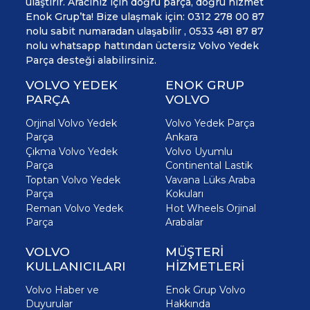
ulaştırır. Aracınız için doğru parça, doğru hizmet
Enok Grup’ta! Bize ulaşmak için: 0312 278 00 87
nolu sabit numaradan ulaşabilir , 0533 481 87 87
nolu whatsapp hattından üctersiz Volvo Yedek
Parça desteği alabilirsiniz.
VOLVO YEDEK
ENOK GRUP
PARÇA
VOLVO
Orjinal Volvo Yedek
Volvo Yedek Parça
Parça
Ankara
Çıkma Volvo Yedek
Volvo Uyumlu
Parça
Continental Lastik
Toptan Volvo Yedek
Vavana Lüks Araba
Parça
Kokuları
Reman Volvo Yedek
Hot Wheels Orjinal
Parça
Arabalar
VOLVO
MÜŞTERİ
KULLANICILARI
HİZMETLERİ
Volvo Haber ve
Enok Grup Volvo
Duyurular
Hakkında