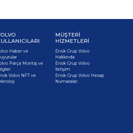
VOLVO
MÜŞTERİ
ULLANICILARI
HİZMETLERİ
olvo Haber ve
Enok Grup Volvo
uyurular
Hakkında
olvo Parça Montaj ve
Enok Grup Volvo
ilgiler
İletişim
nok Volvo NFT ve
Enok Grup Volvo Hesap
eknoloji
Numaraları