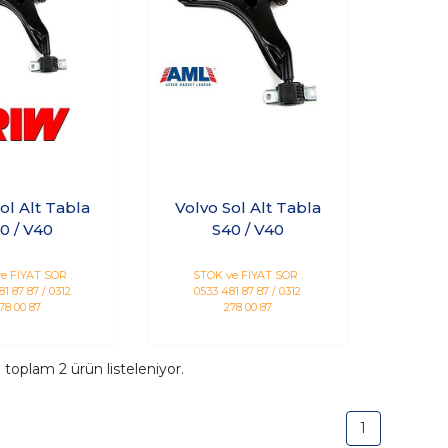
ol Alt Tabla
Volvo Sol Alt Tabla
0 / V40
S40 / V40
e FİYAT SOR :
STOK ve FİYAT SOR :
1 87 87 / 0312
0533 481 87 87 / 0312
78 00 87
278 00 87
a toplam
2
ürün listeleniyor.
1