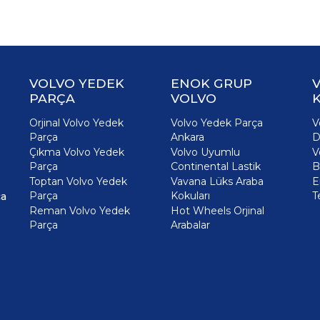
VOLVO YEDEK
ENOK GRUP
PARÇA
VOLVO
K
Orjinal Volvo Yedek
Volvo Yedek Parça
V
Parça
Ankara
D
Çıkma Volvo Yedek
Volvo Uyumlu
V
Parça
Continental Lastik
B
Toptan Volvo Yedek
Vavana Lüks Araba
E
Parça
Kokuları
T
ça
Reman Volvo Yedek
Hot Wheels Orjinal
Parça
Arabalar