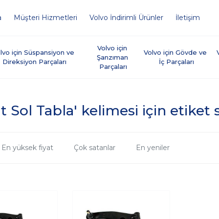
a
Müşteri Hizmetleri
Volvo İndirimli Ürünler
İletişim
Volvo için 
lvo için Süspansiyon ve 
Volvo için Gövde ve 
Şanzıman 
Direksiyon Parçaları
İç Parçaları
Parçaları
t Sol Tabla' kelimesi için etiket
En yüksek fiyat
Çok satanlar
En yeniler