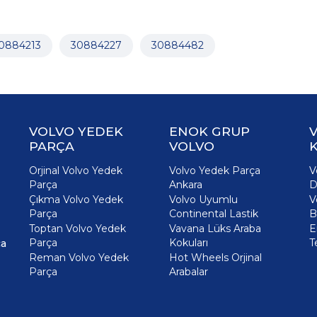
0884213
30884227
30884482
VOLVO YEDEK
ENOK GRUP
PARÇA
VOLVO
K
Orjinal Volvo Yedek
Volvo Yedek Parça
V
Parça
Ankara
D
Çıkma Volvo Yedek
Volvo Uyumlu
V
Parça
Continental Lastik
B
Toptan Volvo Yedek
Vavana Lüks Araba
E
Parça
Kokuları
T
ça
Reman Volvo Yedek
Hot Wheels Orjinal
Parça
Arabalar