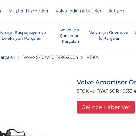
a
Müşteri Hizmetleri
Volvo İndirimli Ürünler
İletişim
Volvo için 
lvo için Süspansiyon ve 
Volvo için Gövde ve 
Şanzıman 
Direksiyon Parçaları
İç Parçaları
Parçaları
arçaları
Volvo S40/V40 1996-2004
VEKA
Volvo Amortisör Ön
STOK ve FİYAT SOR : 0533 4
Gelince Haber Ver