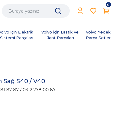
0
Volvo için Elektrik 
Volvo için Lastik ve 
Volvo Yedek 
Sistemi Parçaları
Jant Parçaları
Parça Setleri
 Sağ S40 / V40
81 87 87 / 0312 278 00 87