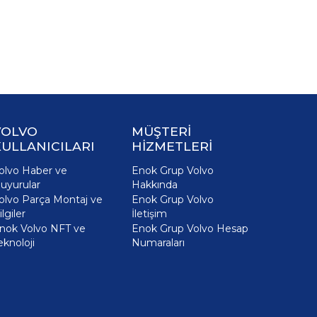
VOLVO
MÜŞTERİ
ULLANICILARI
HİZMETLERİ
olvo Haber ve
Enok Grup Volvo
uyurular
Hakkında
olvo Parça Montaj ve
Enok Grup Volvo
ilgiler
İletişim
nok Volvo NFT ve
Enok Grup Volvo Hesap
eknoloji
Numaraları