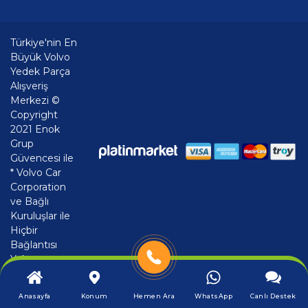
Türkiye'nin En
Büyük Volvo
Yedek Parça
Alışveriş
Merkezi ©
Copyright
2021 Enok
Grup
Güvencesi ile
* Volvo Car
Corporation
ve Bağlı
Kuruluşlar ile
Hiçbir
Bağlantısı
Yoktur
Anasayfa
Konum
Hemen Ara
WhatsApp
Canlı Destek
®
PlatinMarket
E-Ticaret Sistemi
İle Hazırlanmıştır.