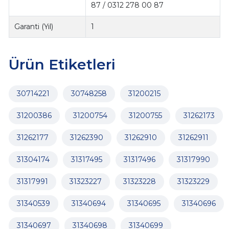
87 / 0312 278 00 87
Garanti (Yıl)
1
Ürün Etiketleri
30714221
30748258
31200215
31200386
31200754
31200755
31262173
31262177
31262390
31262910
31262911
31304174
31317495
31317496
31317990
31317991
31323227
31323228
31323229
31340539
31340694
31340695
31340696
31340697
31340698
31340699