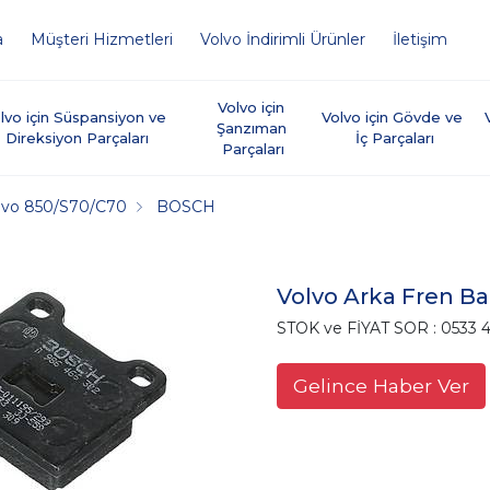
a
Müşteri Hizmetleri
Volvo İndirimli Ürünler
İletişim
Volvo için 
lvo için Süspansiyon ve 
Volvo için Gövde ve 
Şanzıman 
Direksiyon Parçaları
İç Parçaları
Parçaları
lvo 850/S70/C70
BOSCH
Volvo Arka Fren Ba
STOK ve FİYAT SOR : 0533 4
Gelince Haber Ver