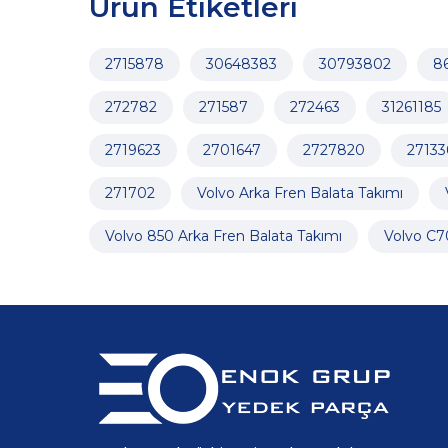
Ürün Etiketleri
2715878
30648383
30793802
8
272782
271587
272463
31261185
2719623
2701647
2727820
27133
271702
Volvo Arka Fren Balata Takımı
Volvo 850 Arka Fren Balata Takımı
Volvo C7