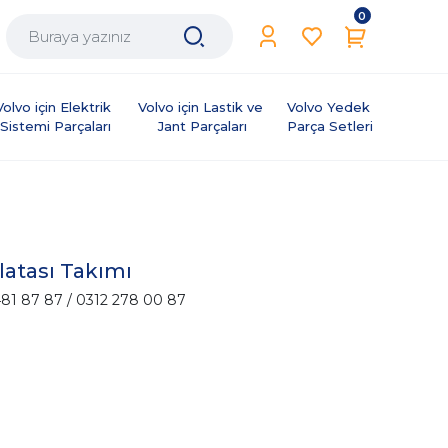
0
Volvo için Elektrik 
Volvo için Lastik ve 
Volvo Yedek 
Sistemi Parçaları
Jant Parçaları
Parça Setleri
latası Takımı
81 87 87 / 0312 278 00 87