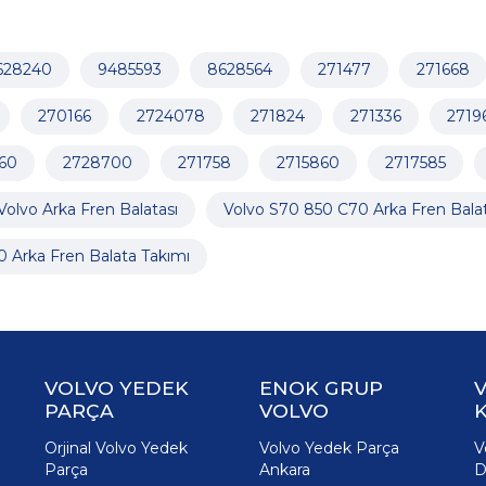
628240
9485593
8628564
271477
271668
270166
2724078
271824
271336
2719
60
2728700
271758
2715860
2717585
Volvo Arka Fren Balatası
Volvo S70 850 C70 Arka Fren Bala
0 Arka Fren Balata Takımı
VOLVO YEDEK
ENOK GRUP
PARÇA
VOLVO
K
Orjinal Volvo Yedek
Volvo Yedek Parça
V
Parça
Ankara
D