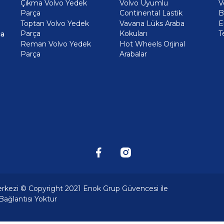
Çıkma Volvo Yedek
Volvo Uyumlu
V
Parça
Continental Lastik
B
Toptan Volvo Yedek
Vavana Lüks Araba
E
Parça
Kokuları
T
ça
Reman Volvo Yedek
Hot Wheels Orjinal
Parça
Arabalar
erkezi © Copyright 2021 Enok Grup Güvencesi ile
 Bağlantısı Yoktur