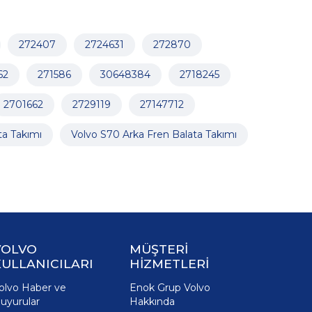
272407
2724631
272870
62
271586
30648384
2718245
2701662
2729119
27147712
ta Takımı
Volvo S70 Arka Fren Balata Takımı
VOLVO
MÜŞTERİ
ULLANICILARI
HİZMETLERİ
olvo Haber ve
Enok Grup Volvo
uyurular
Hakkında