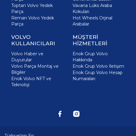
Toptan Volvo Yedek
Vavana Lüks Araba
Parça
Kokuları
Reman Volvo Yedek
Hot Wheels Orjinal
Parça
Arabalar
VOLVO
MÜŞTERİ
KULLANICILARI
HİZMETLERİ
Volvo Haber ve
Enok Grup Volvo
Duyurular
Hakkında
Volvo Parça Montaj ve
Enok Grup Volvo İletişim
Bilgiler
Enok Grup Volvo Hesap
Enok Volvo NFT ve
Numaraları
Teknoloji
Türkiye'nin En