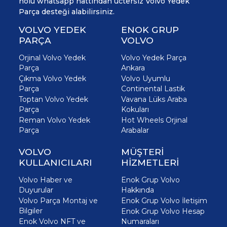
nolu whatsapp hattından üctersiz Volvo Yedek
Parça desteği alabilirsiniz.
VOLVO YEDEK
ENOK GRUP
PARÇA
VOLVO
Orjinal Volvo Yedek
Volvo Yedek Parça
Parça
Ankara
Çıkma Volvo Yedek
Volvo Uyumlu
Parça
Continental Lastik
Toptan Volvo Yedek
Vavana Lüks Araba
Parça
Kokuları
Reman Volvo Yedek
Hot Wheels Orjinal
Parça
Arabalar
VOLVO
MÜŞTERİ
KULLANICILARI
HİZMETLERİ
Volvo Haber ve
Enok Grup Volvo
Duyurular
Hakkında
Volvo Parça Montaj ve
Enok Grup Volvo İletişim
Bilgiler
Enok Grup Volvo Hesap
Enok Volvo NFT ve
Numaraları