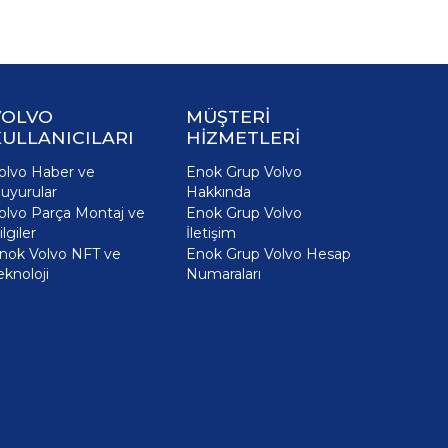
VOLVO
MÜŞTERİ
ULLANICILARI
HİZMETLERİ
olvo Haber ve
Enok Grup Volvo
uyurular
Hakkında
olvo Parça Montaj ve
Enok Grup Volvo
ilgiler
İletişim
nok Volvo NFT ve
Enok Grup Volvo Hesap
eknoloji
Numaraları