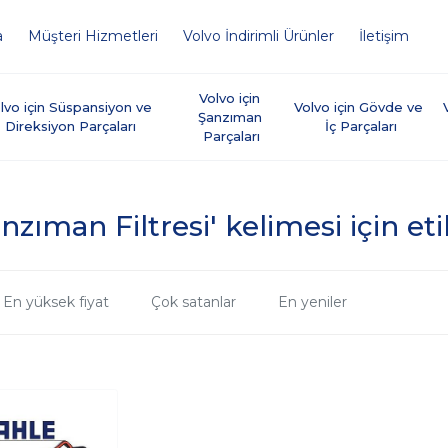
a
Müşteri Hizmetleri
Volvo İndirimli Ürünler
İletişim
Volvo için 
lvo için Süspansiyon ve 
Volvo için Gövde ve 
Şanzıman 
Direksiyon Parçaları
İç Parçaları
Parçaları
nzıman Filtresi' kelimesi için et
En yüksek fiyat
Çok satanlar
En yeniler