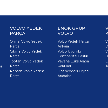
VOLVO YEDEK
ENOK GRUP
PARÇA
VOLVO
K
Orjinal Volvo Yedek
Volvo Yedek Parça
V
Parça
Ankara
D
Çıkma Volvo Yedek
Volvo Uyumlu
V
Parça
Continental Lastik
B
Toptan Volvo Yedek
Vavana Lüks Araba
E
Parça
Kokuları
T
ça
Reman Volvo Yedek
Hot Wheels Orjinal
Parça
Arabalar