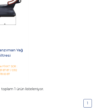
Şanzıman Yağ
iltresi
e FİYAT SOR :
1 87 87 / 0312
78 00 87
a toplam
1
ürün listeleniyor.
1