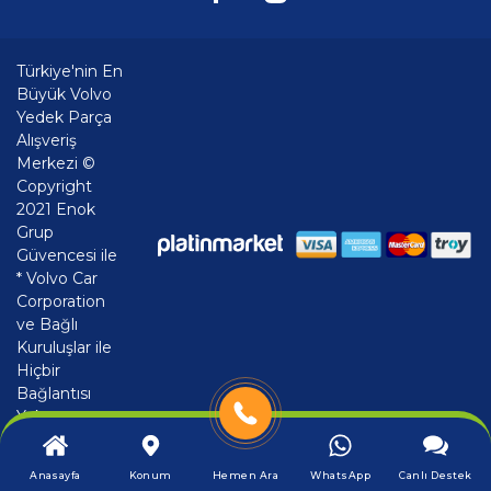
Türkiye'nin En
Büyük Volvo
Yedek Parça
Alışveriş
Merkezi ©
Copyright
2021 Enok
Grup
Güvencesi ile
* Volvo Car
Corporation
ve Bağlı
Kuruluşlar ile
Hiçbir
Bağlantısı
Yoktur
Anasayfa
Konum
Hemen Ara
WhatsApp
Canlı Destek
®
PlatinMarket
E-Ticaret Sistemi
İle Hazırlanmıştır.