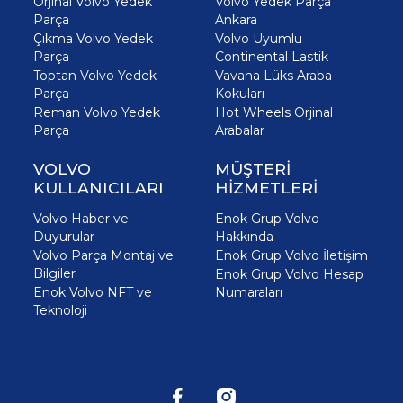
Orjinal Volvo Yedek
Volvo Yedek Parça
Parça
Ankara
Çıkma Volvo Yedek
Volvo Uyumlu
Parça
Continental Lastik
Toptan Volvo Yedek
Vavana Lüks Araba
Parça
Kokuları
Reman Volvo Yedek
Hot Wheels Orjinal
Parça
Arabalar
VOLVO
MÜŞTERİ
KULLANICILARI
HİZMETLERİ
Volvo Haber ve
Enok Grup Volvo
Duyurular
Hakkında
Volvo Parça Montaj ve
Enok Grup Volvo İletişim
Bilgiler
Enok Grup Volvo Hesap
Enok Volvo NFT ve
Numaraları
Teknoloji