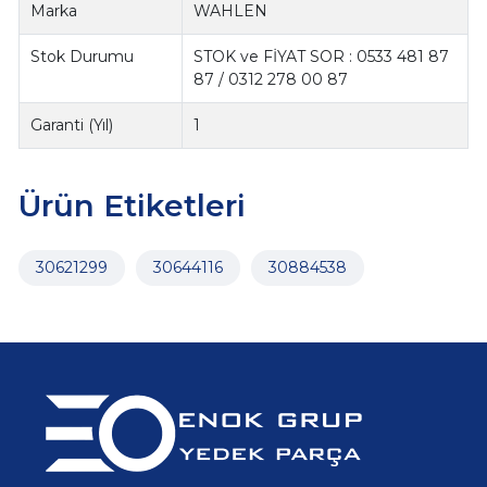
Marka
WAHLEN
Stok Durumu
STOK ve FİYAT SOR : 0533 481 87
87 / 0312 278 00 87
Garanti (Yıl)
1
Ürün Etiketleri
30621299
30644116
30884538