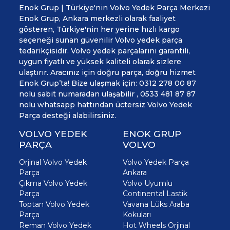
Enok Grup | Türkiye'nin Volvo Yedek Parça Merkezi
Enok Grup, Ankara merkezli olarak faaliyet
gösteren, Türkiye'nin her yerine hızlı kargo
seçeneği sunan güvenilir Volvo yedek parça
tedarikçisidir. Volvo yedek parçalarını garantili,
uygun fiyatlı ve yüksek kaliteli olarak sizlere
ulaştırır. Aracınız için doğru parça, doğru hizmet
Enok Grup’ta! Bize ulaşmak için: 0312 278 00 87
nolu sabit numaradan ulaşabilir , 0533 481 87 87
nolu whatsapp hattından üctersiz Volvo Yedek
Parça desteği alabilirsiniz.
VOLVO YEDEK
ENOK GRUP
PARÇA
VOLVO
Orjinal Volvo Yedek
Volvo Yedek Parça
Parça
Ankara
Çıkma Volvo Yedek
Volvo Uyumlu
Parça
Continental Lastik
Toptan Volvo Yedek
Vavana Lüks Araba
Parça
Kokuları
Reman Volvo Yedek
Hot Wheels Orjinal