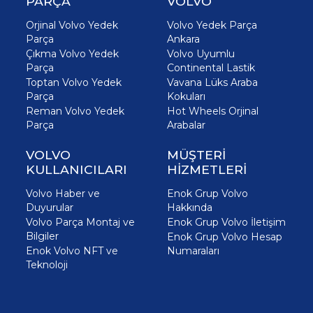
PARÇA
VOLVO
Orjinal Volvo Yedek
Volvo Yedek Parça
Parça
Ankara
Çıkma Volvo Yedek
Volvo Uyumlu
Parça
Continental Lastik
Toptan Volvo Yedek
Vavana Lüks Araba
Parça
Kokuları
Reman Volvo Yedek
Hot Wheels Orjinal
Parça
Arabalar
VOLVO
MÜŞTERİ
KULLANICILARI
HİZMETLERİ
Volvo Haber ve
Enok Grup Volvo
Duyurular
Hakkında
Volvo Parça Montaj ve
Enok Grup Volvo İletişim
Bilgiler
Enok Grup Volvo Hesap
Enok Volvo NFT ve
Numaraları
Teknoloji