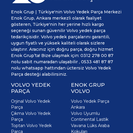
Enok Grup | Türkiye'nin Volvo Yedek Parça Merkezi
Enok Grup, Ankara merkezli olarak faaliyet
gösteren, Türkiye'nin her yerine hızlı kargo
seçeneği sunan güvenilir Volvo yedek parça
tedarikçisidir. Volvo yedek parçalarını garantili,
uygun fiyatlı ve yüksek kaliteli olarak sizlere
ulaştırır. Aracınız için doğru parça, doğru hizmet
Enok Grup’ta! Bize ulaşmak için: 0312 278 00 87
nolu sabit numaradan ulaşabilir , 0533 481 87 87
nolu whatsapp hattından üctersiz Volvo Yedek
Parça desteği alabilirsiniz.
VOLVO YEDEK
ENOK GRUP
PARÇA
VOLVO
Orjinal Volvo Yedek
Volvo Yedek Parça
Parça
Ankara
Çıkma Volvo Yedek
Volvo Uyumlu
Parça
Continental Lastik
Toptan Volvo Yedek
Vavana Lüks Araba
Parça
Kokuları