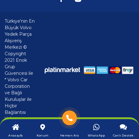
Türkiye'nin En
Büyük Volvo
Yedek Parça
Alışveriş
Merkezi ©
Copyright
2021 Enok
Grup
Güvencesi ile
* Volvo Car
Corporation
ve Bağlı
Kuruluşlar ile
Hiçbir
Bağlantısı
Yoktur
Anasayfa
Konum
Hemen Ara
WhatsApp
Canlı Destek
®
PlatinMarket
E-Ticaret Sistemi
İle Hazırlanmıştır.