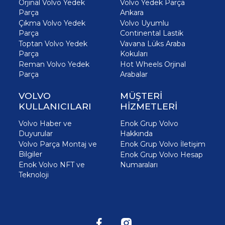
Orjinal Volvo Yedek
Volvo Yedek Parça
Parça
Ankara
Çıkma Volvo Yedek
Volvo Uyumlu
Parça
Continental Lastik
Toptan Volvo Yedek
Vavana Lüks Araba
Parça
Kokuları
Reman Volvo Yedek
Hot Wheels Orjinal
Parça
Arabalar
VOLVO
MÜŞTERİ
KULLANICILARI
HİZMETLERİ
Volvo Haber ve
Enok Grup Volvo
Duyurular
Hakkında
Volvo Parça Montaj ve
Enok Grup Volvo İletişim
Bilgiler
Enok Grup Volvo Hesap
Enok Volvo NFT ve
Numaraları
Teknoloji