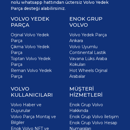
nolu whatsapp hattından üctersiz Volvo Yedek
Parça desteği alabilirsiniz.
VOLVO YEDEK
ENOK GRUP
PARÇA
VOLVO
Orjinal Volvo Yedek
Volvo Yedek Parça
Parça
Ankara
Çıkma Volvo Yedek
Volvo Uyumlu
Parça
Continental Lastik
Toptan Volvo Yedek
Vavana Lüks Araba
Parça
Kokuları
Reman Volvo Yedek
Hot Wheels Orjinal
Parça
Arabalar
VOLVO
MÜŞTERİ
KULLANICILARI
HİZMETLERİ
Volvo Haber ve
Enok Grup Volvo
Duyurular
Hakkında
Volvo Parça Montaj ve
Enok Grup Volvo İletişim
Bilgiler
Enok Grup Volvo Hesap
Enok Volvo NFT ve
Numaraları