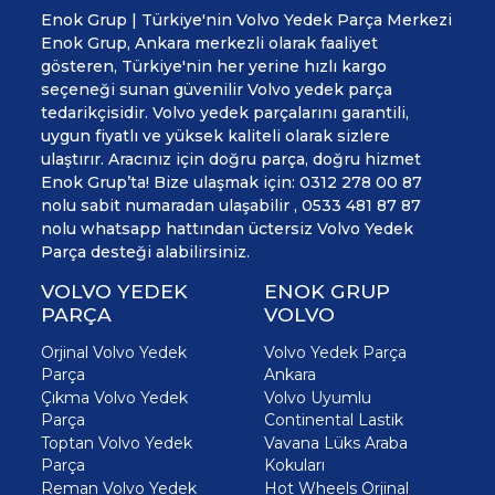
Enok Grup | Türkiye'nin Volvo Yedek Parça Merkezi
Enok Grup, Ankara merkezli olarak faaliyet
gösteren, Türkiye'nin her yerine hızlı kargo
seçeneği sunan güvenilir Volvo yedek parça
tedarikçisidir. Volvo yedek parçalarını garantili,
uygun fiyatlı ve yüksek kaliteli olarak sizlere
ulaştırır. Aracınız için doğru parça, doğru hizmet
Enok Grup’ta! Bize ulaşmak için: 0312 278 00 87
nolu sabit numaradan ulaşabilir , 0533 481 87 87
nolu whatsapp hattından üctersiz Volvo Yedek
Parça desteği alabilirsiniz.
VOLVO YEDEK
ENOK GRUP
PARÇA
VOLVO
Orjinal Volvo Yedek
Volvo Yedek Parça
Parça
Ankara
Çıkma Volvo Yedek
Volvo Uyumlu
Parça
Continental Lastik
Toptan Volvo Yedek
Vavana Lüks Araba
Parça
Kokuları
Reman Volvo Yedek
Hot Wheels Orjinal