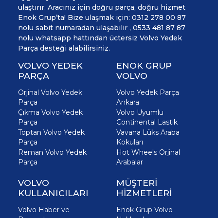
ulaştırır. Aracınız için doğru parça, doğru hizmet
Enok Grup’ta! Bize ulaşmak için: 0312 278 00 87
nolu sabit numaradan ulaşabilir , 0533 481 87 87
nolu whatsapp hattından üctersiz Volvo Yedek
Parça desteği alabilirsiniz.
VOLVO YEDEK
ENOK GRUP
PARÇA
VOLVO
Orjinal Volvo Yedek
Volvo Yedek Parça
Parça
Ankara
Çıkma Volvo Yedek
Volvo Uyumlu
Parça
Continental Lastik
Toptan Volvo Yedek
Vavana Lüks Araba
Parça
Kokuları
Reman Volvo Yedek
Hot Wheels Orjinal
Parça
Arabalar
VOLVO
MÜŞTERİ
KULLANICILARI
HİZMETLERİ
Volvo Haber ve
Enok Grup Volvo