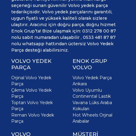
seçeneği sunan güvenilir Volvo yedek parça
tedarikçisidir. Volvo yedek parçalarını garantili,
uygun fiyatlı ve yüksek kaliteli olarak sizlere
ulaştırır. Aracınız için doğru parça, doğru hizmet
Enok Grup’ta! Bize ulaşmak için: 0312 278 00 87
nolu sabit numaradan ulaşabilir , 0533 481 87 87
nolu whatsapp hattından üctersiz Volvo Yedek
Parça desteği alabilirsiniz.
VOLVO YEDEK
ENOK GRUP
PARÇA
VOLVO
Orjinal Volvo Yedek
Volvo Yedek Parça
Parça
Ankara
Çıkma Volvo Yedek
Volvo Uyumlu
Parça
Continental Lastik
Toptan Volvo Yedek
Vavana Lüks Araba
Parça
Kokuları
Reman Volvo Yedek
Hot Wheels Orjinal
Parça
Arabalar
VOLVO
MÜŞTERİ