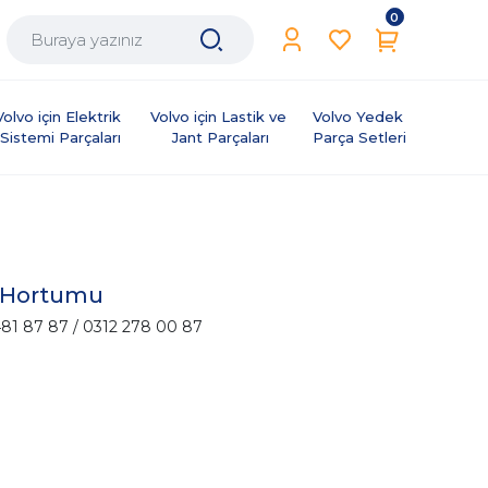
0
Volvo için Elektrik 
Volvo için Lastik ve 
Volvo Yedek 
Sistemi Parçaları
Jant Parçaları
Parça Setleri
t Hortumu
81 87 87 / 0312 278 00 87