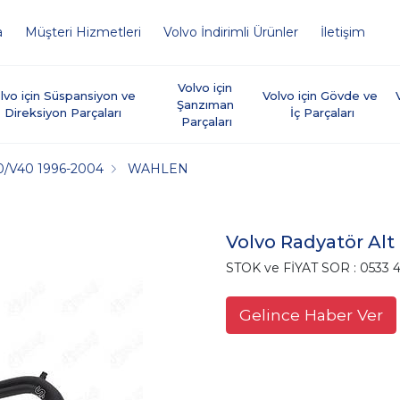
a
Müşteri Hizmetleri
Volvo İndirimli Ürünler
İletişim
Volvo için 
lvo için Süspansiyon ve 
Volvo için Gövde ve 
Şanzıman 
Direksiyon Parçaları
İç Parçaları
Parçaları
0/V40 1996-2004
WAHLEN
Volvo Radyatör Al
STOK ve FİYAT SOR : 0533 4
Gelince Haber Ver