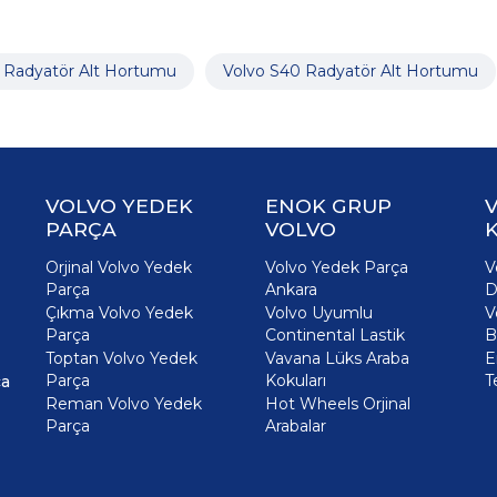
 Radyatör Alt Hortumu
Volvo S40 Radyatör Alt Hortumu
VOLVO YEDEK
ENOK GRUP
PARÇA
VOLVO
K
Orjinal Volvo Yedek
Volvo Yedek Parça
V
Parça
Ankara
D
Çıkma Volvo Yedek
Volvo Uyumlu
V
Parça
Continental Lastik
B
Toptan Volvo Yedek
Vavana Lüks Araba
E
Parça
Kokuları
T
ça
Reman Volvo Yedek
Hot Wheels Orjinal
Parça
Arabalar