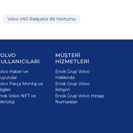
Volvo V40 Radyatör Alt Hortumu
VOLVO
MÜŞTERİ
ULLANICILARI
HİZMETLERİ
olvo Haber ve
Enok Grup Volvo
uyurular
Hakkında
olvo Parça Montaj ve
Enok Grup Volvo
ilgiler
İletişim
nok Volvo NFT ve
Enok Grup Volvo Hesap
eknoloji
Numaraları