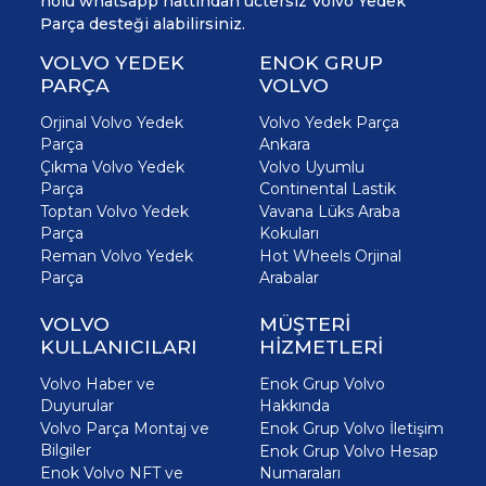
nolu whatsapp hattından üctersiz Volvo Yedek
Parça desteği alabilirsiniz.
VOLVO YEDEK
ENOK GRUP
PARÇA
VOLVO
Orjinal Volvo Yedek
Volvo Yedek Parça
Parça
Ankara
Çıkma Volvo Yedek
Volvo Uyumlu
Parça
Continental Lastik
Toptan Volvo Yedek
Vavana Lüks Araba
Parça
Kokuları
Reman Volvo Yedek
Hot Wheels Orjinal
Parça
Arabalar
VOLVO
MÜŞTERİ
KULLANICILARI
HİZMETLERİ
Volvo Haber ve
Enok Grup Volvo
Duyurular
Hakkında
Volvo Parça Montaj ve
Enok Grup Volvo İletişim
Bilgiler
Enok Grup Volvo Hesap
Enok Volvo NFT ve
Numaraları