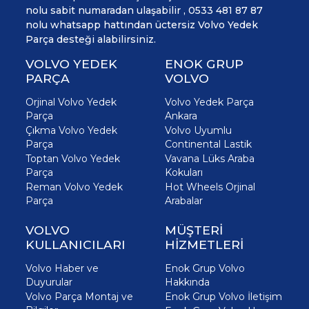
nolu sabit numaradan ulaşabilir , 0533 481 87 87
nolu whatsapp hattından üctersiz Volvo Yedek
Parça desteği alabilirsiniz.
VOLVO YEDEK
ENOK GRUP
PARÇA
VOLVO
Orjinal Volvo Yedek
Volvo Yedek Parça
Parça
Ankara
Çıkma Volvo Yedek
Volvo Uyumlu
Parça
Continental Lastik
Toptan Volvo Yedek
Vavana Lüks Araba
Parça
Kokuları
Reman Volvo Yedek
Hot Wheels Orjinal
Parça
Arabalar
VOLVO
MÜŞTERİ
KULLANICILARI
HİZMETLERİ
Volvo Haber ve
Enok Grup Volvo
Duyurular
Hakkında
Volvo Parça Montaj ve
Enok Grup Volvo İletişim